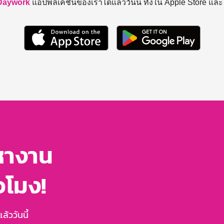
Daywork
แอปพลิเคชันของเราได้แล้ววันนี้ ทั้งใน Apple Store แล
หางาน
่วโมง!
้ววันนี้