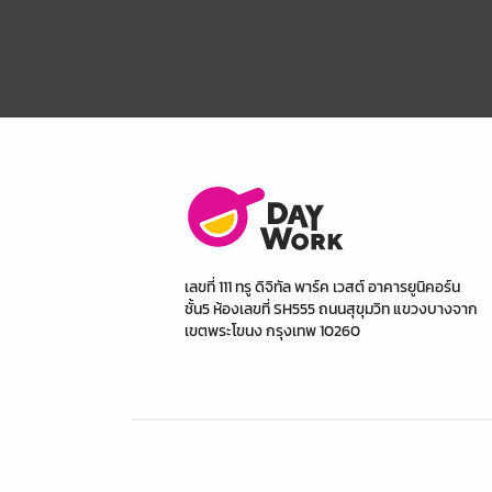
เลขที่ 111 ทรู ดิจิทัล พาร์ค เวสต์ อาคารยูนิคอร์น
ชั้น5 ห้องเลขที่ SH555 ถนนสุขุมวิท แขวงบางจาก
เขตพระโขนง กรุงเทพ 10260