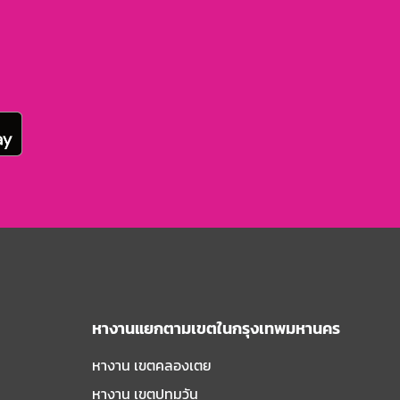
หางานแยกตามเขตในกรุงเทพมหานคร
หางาน เขตคลองเตย
หางาน เขตปทุมวัน