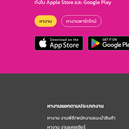
ทั้งใน Apple Store และ Google Play
หางาน
หางานพาร์ทไทม์
หางานแยกตามประเภทงาน
หางาน งานพีซี/พนักงานแนะนําสินค้า
หางาน งานแคชเชียร์