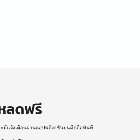
โหลดฟรี
 จะมีแจ้งเตือนผ่านแอปพลิเคชันบนมือถือทันที