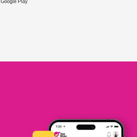
ะ Google Play