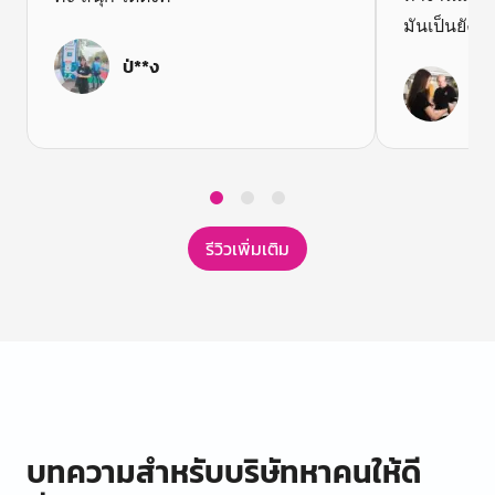
มันเป็นยังไง
ป่**ง
B*
Item
1
รีวิวเพิ่มเติม
of
3
บทความสำหรับบริษัทหาคนให้ดี