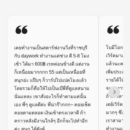
โบมีโอกาสได
เคยทำงานเป็นสตาร์ฟงานวิ่งที่ราชบุรี
เวิร์คมาเป
กับ daywork ทำงานแค่ช่วง ตี 5-8 โมง
แล้วนะคะ กา
เช้า ได้มา 600฿ เรทค่อนข้างดี แต่งาน
เพิ่มประสบ
ก็เหนื่อยมากกกก 55 แต่เป็นเหนื่อยที่
รายได้ให้ก
สนุกอ่ะ แป๊บๆ ก็วาร์ปไปแปดโมงแล้ว
จะทุกงานของ
โดยรวมก็คือให้ไปเป็นเบ๊พี่ที่ดูแลสนาม
ถ้ามีเวลาว
นั่นแหละ เขาสั่งอะไรก็ทำตามแค่นั้น
เดย์เวิร์คม
เอง พี่ๆ ดูแลดีค่ะ พี่น่าร๊ากกก~ คอยเช็ค
มากๆ ซึ่งเป็
คอยตามตลอด เงินเข้าตรงเวลาดี ถ้า
เราสามารถรู
คราวหลังมีงานใกล้ๆ อีกก็จะไปทำอีก
ทำงานแบบไ
ค่ะ สนุก ได้ตังค์