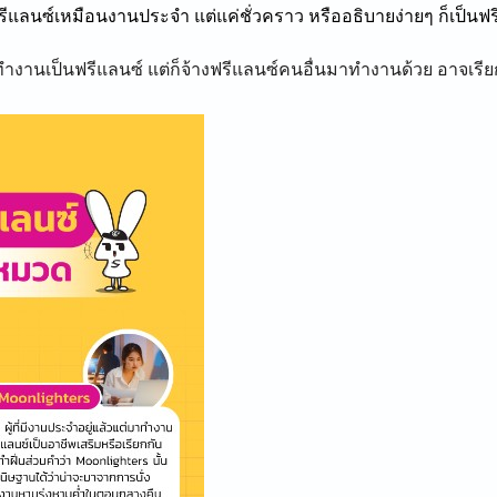
รีแลนซ์เหมือนงานประจำ แต่แค่ชั่วคราว หรืออธิบายง่ายๆ ก็เป็นฟรี
่ทำงานเป็นฟรีแลนซ์ แต่ก็จ้างฟรีแลนซ์คนอื่นมาทำงานด้วย อาจเรียกได