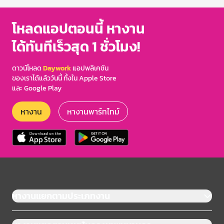
โหลดแอปตอนนี้ หางาน
ได้ทันทีเร็วสุด 1 ชั่วโมง!
ดาวน์โหลด
Daywork
แอปพลิเคชัน
ของเราได้แล้ววันนี้ ทั้งใน Apple Store
และ Google Play
หางาน
หางานพาร์ทไทม์
หางานแยกตามประเภทงาน