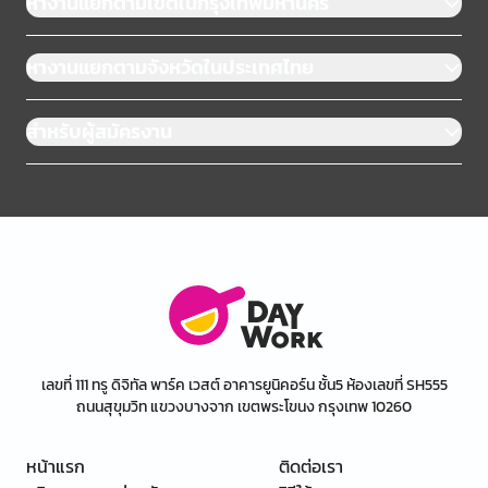
หางานแยกตามเขตในกรุงเทพมหานคร
หางานแยกตามจังหวัดในประเทศไทย
สำหรับผู้สมัครงาน
เลขที่ 111 ทรู ดิจิทัล พาร์ค เวสต์ อาคารยูนิคอร์น ชั้น5 ห้องเลขที่ SH555
ถนนสุขุมวิท แขวงบางจาก เขตพระโขนง กรุงเทพ 10260
หน้าแรก
ติดต่อเรา