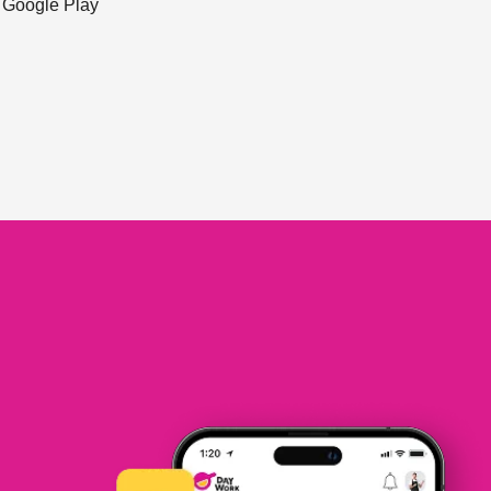
ะ Google Play