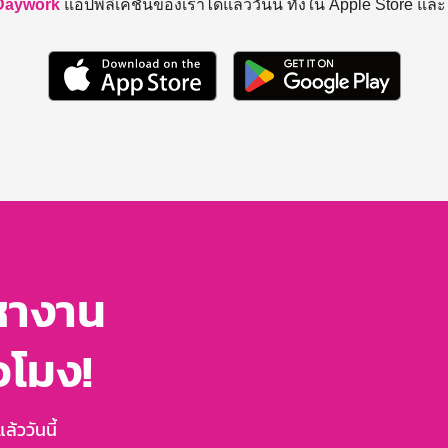
Daywork
แอปพลิเคชันของเราได้แล้ววันนี้ ทั้งใน Apple Store แล
หางาน
่วโมง!
้ววันนี้