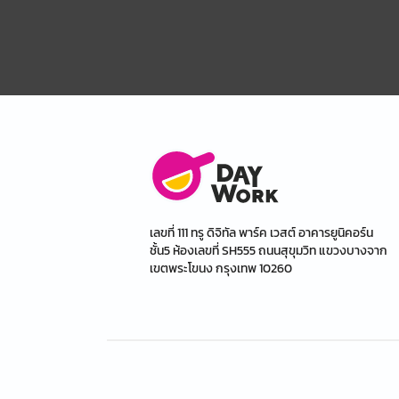
เลขที่ 111 ทรู ดิจิทัล พาร์ค เวสต์ อาคารยูนิคอร์น
ชั้น5 ห้องเลขที่ SH555 ถนนสุขุมวิท แขวงบางจาก
เขตพระโขนง กรุงเทพ 10260