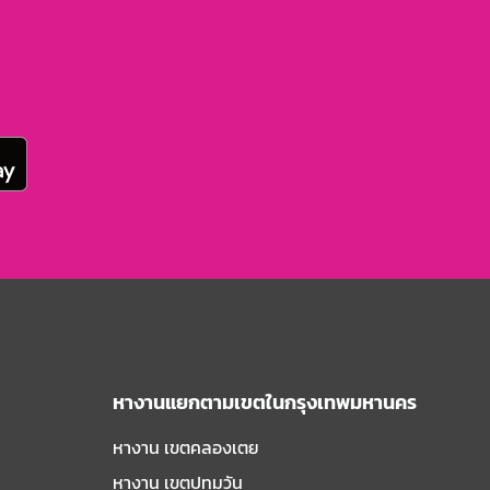
หางานแยกตามเขตในกรุงเทพมหานคร
หางาน เขตคลองเตย
หางาน เขตปทุมวัน