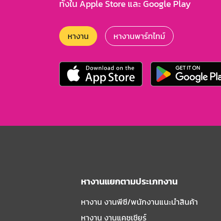
ทั้งใน Apple Store และ Google Play
หางาน
หางานพาร์ทไทม์
หางานแยกตามประเภทงาน
หางาน งานพีซี/พนักงานแนะนําสินค้า
หางาน งานแคชเชียร์