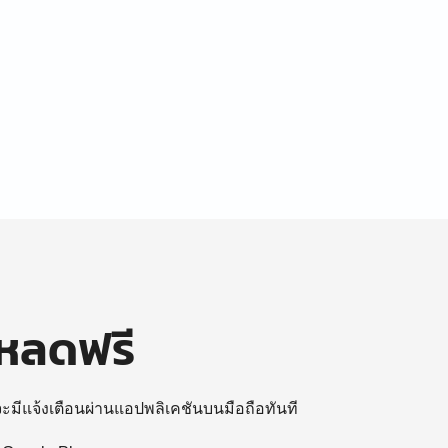
โหลดฟรี
 จะมีแจ้งเตือนผ่านแอปพลิเคชันบนมือถือทันที