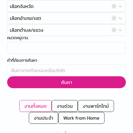
เลือกจังหวัด
เลือกอำเภอ/เขต
เลือกตำบล/แขวง
หมวดหมู่งาน
คำที่ต้องการค้นหา
ค้นหา
งานทั้งหมด
งานด่วน
งานพาร์ทไทม์
งานประจำ
Work from Home