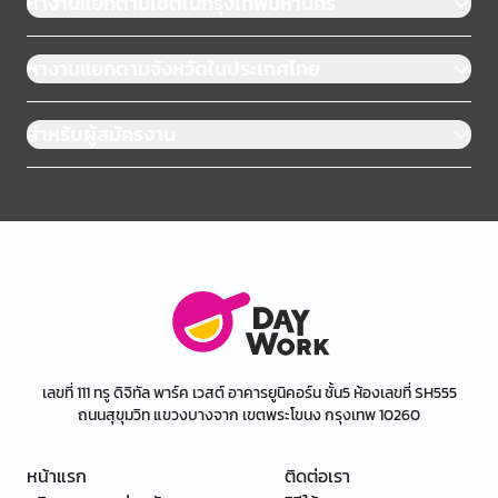
หางานแยกตามเขตในกรุงเทพมหานคร
หางานแยกตามจังหวัดในประเทศไทย
สำหรับผู้สมัครงาน
เลขที่ 111 ทรู ดิจิทัล พาร์ค เวสต์ อาคารยูนิคอร์น ชั้น5 ห้องเลขที่ SH555
ถนนสุขุมวิท แขวงบางจาก เขตพระโขนง กรุงเทพ 10260
หน้าแรก
ติดต่อเรา