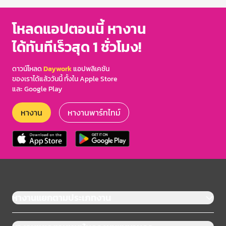
โหลดแอปตอนนี้ หางาน
ได้ทันทีเร็วสุด 1 ชั่วโมง!
ดาวน์โหลด
Daywork
แอปพลิเคชัน
ของเราได้แล้ววันนี้ ทั้งใน Apple Store
และ Google Play
หางาน
หางานพาร์ทไทม์
หางานแยกตามประเภทงาน