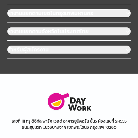
หางานแยกตามเขตในกรุงเทพมหานคร
หางานแยกตามจังหวัดในประเทศไทย
สำหรับผู้สมัครงาน
เลขที่ 111 ทรู ดิจิทัล พาร์ค เวสต์ อาคารยูนิคอร์น ชั้น5 ห้องเลขที่ SH555
ถนนสุขุมวิท แขวงบางจาก เขตพระโขนง กรุงเทพ 10260