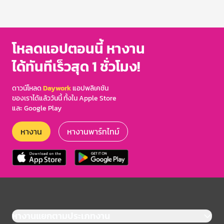
โหลดแอปตอนนี้ หางาน
ได้ทันทีเร็วสุด 1 ชั่วโมง!
ดาวน์โหลด
Daywork
แอปพลิเคชัน
ของเราได้แล้ววันนี้ ทั้งใน Apple Store
และ Google Play
หางาน
หางานพาร์ทไทม์
หางานแยกตามประเภทงาน