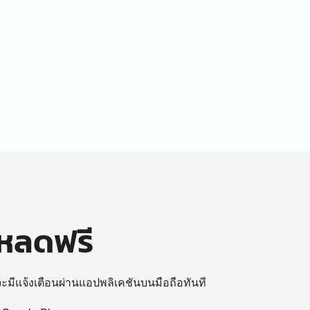
โหลดฟรี
 จะมีแจ้งเตือนผ่านแอปพลิเคชันบนมือถือทันที