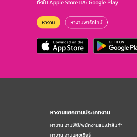
ทั้งใน Apple Store และ Google Play
หางาน
หางานพาร์ทไทม์
หางานแยกตามประเภทงาน
หางาน งานพีซี/พนักงานแนะนําสินค้า
หางาน งานแคชเชียร์