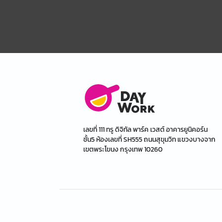
เลขที่ 111 ทรู ดิจิทัล พาร์ค เวสต์ อาคารยูนิคอร์น
ชั้น5 ห้องเลขที่ SH555 ถนนสุขุมวิท แขวงบางจาก
เขตพระโขนง กรุงเทพ 10260