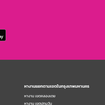
หางานแยกตามเขตในกรุงเทพมหานคร
หางาน เขตคลองเตย
หางาน เขตปทุมวัน