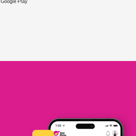
ะ Google Play