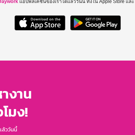
Daywork
แอปพลิเคชันของเราได้แล้ววันนี้ ทั้งใน Apple Store แล
หางาน
่วโมง!
้ววันนี้