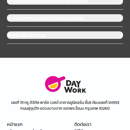
หางานแยกตามเขตในกรุงเทพมหานคร
หางานแยกตามจังหวัดในประเทศไทย
สำหรับผู้สมัครงาน
เลขที่ 111 ทรู ดิจิทัล พาร์ค เวสต์ อาคารยูนิคอร์น ชั้น5 ห้องเลขที่ SH555
ถนนสุขุมวิท แขวงบางจาก เขตพระโขนง กรุงเทพ 10260
หน้าแรก
ติดต่อเรา