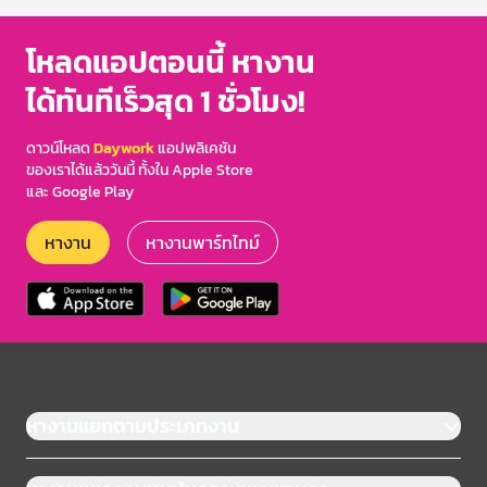
โหลดแอปตอนนี้ หางาน
ได้ทันทีเร็วสุด 1 ชั่วโมง!
ดาวน์โหลด
Daywork
แอปพลิเคชัน
ของเราได้แล้ววันนี้ ทั้งใน Apple Store
และ Google Play
หางาน
หางานพาร์ทไทม์
หางานแยกตามประเภทงาน