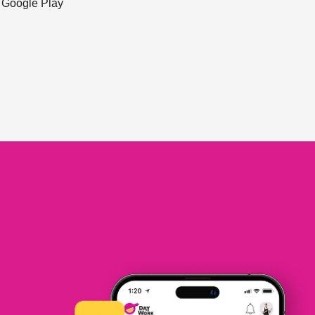
ะ Google Play