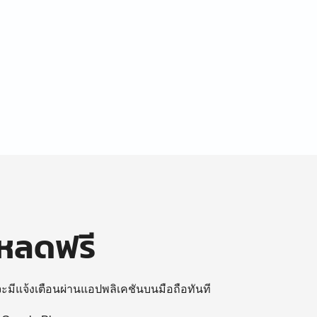
โหลดฟรี
 จะมีแจ้งเตือนผ่านแอปพลิเคชันบนมือถือทันที