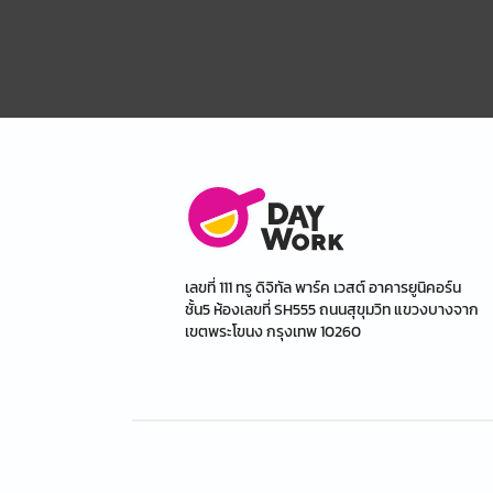
เลขที่ 111 ทรู ดิจิทัล พาร์ค เวสต์ อาคารยูนิคอร์น
ชั้น5 ห้องเลขที่ SH555 ถนนสุขุมวิท แขวงบางจาก
เขตพระโขนง กรุงเทพ 10260