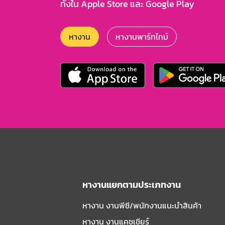
ทั้งใน Apple Store และ Google Play
หางาน
หางานพาร์ทไทม์
หางานแยกตามประเภทงาน
หางาน งานพีซี/พนักงานแนะนําสินค้า
หางาน งานแคชเชียร์