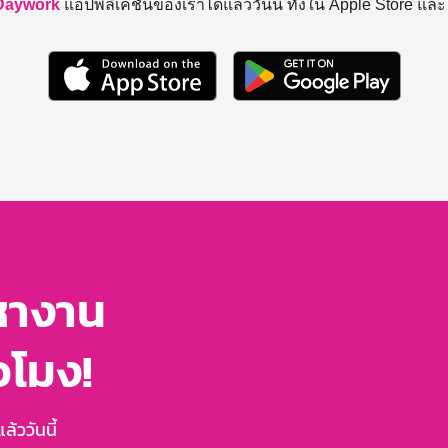
Daywork
แอปพลิเคชันของเราได้แล้ววันนี้ ทั้งใน Apple Store แล
หางาน
่วโมง!
้ววันนี้