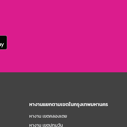
หางานแยกตามเขตในกรุงเทพมหานคร
หางาน เขตคลองเตย
หางาน เขตปทุมวัน