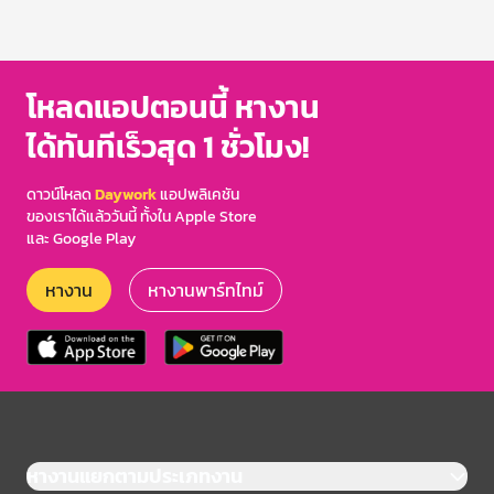
โหลดแอปตอนนี้ หางาน
ได้ทันทีเร็วสุด 1 ชั่วโมง!
ดาวน์โหลด
Daywork
แอปพลิเคชัน
ของเราได้แล้ววันนี้ ทั้งใน Apple Store
และ Google Play
หางาน
หางานพาร์ทไทม์
หางานแยกตามประเภทงาน