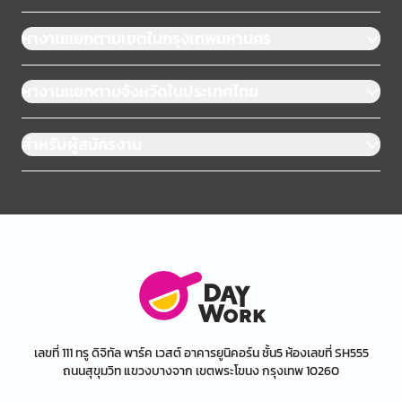
หางานแยกตามเขตในกรุงเทพมหานคร
หางานแยกตามจังหวัดในประเทศไทย
สำหรับผู้สมัครงาน
เลขที่ 111 ทรู ดิจิทัล พาร์ค เวสต์ อาคารยูนิคอร์น ชั้น5 ห้องเลขที่ SH555
ถนนสุขุมวิท แขวงบางจาก เขตพระโขนง กรุงเทพ 10260