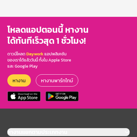
โหลดแอปตอนนี้ หางาน
ได้ทันทีเร็วสุด 1 ชั่วโมง!
ดาวน์โหลด
Daywork
แอปพลิเคชัน
ของเราได้แล้ววันนี้ ทั้งใน Apple Store
และ Google Play
หางาน
หางานพาร์ทไทม์
หางานแยกตามประเภทงาน