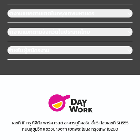
หางานแยกตามเขตในกรุงเทพมหานคร
หางานแยกตามจังหวัดในประเทศไทย
สำหรับผู้สมัครงาน
เลขที่ 111 ทรู ดิจิทัล พาร์ค เวสต์ อาคารยูนิคอร์น ชั้น5 ห้องเลขที่ SH555
ถนนสุขุมวิท แขวงบางจาก เขตพระโขนง กรุงเทพ 10260