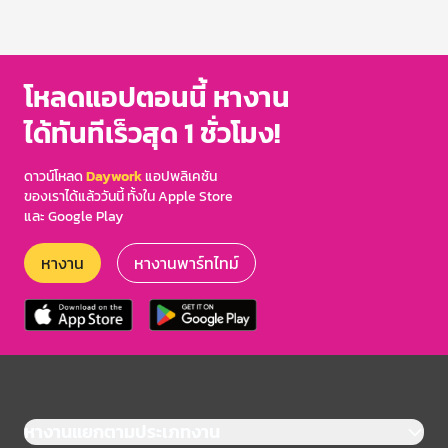
โหลดแอปตอนนี้ หางาน
ได้ทันทีเร็วสุด 1 ชั่วโมง!
ดาวน์โหลด
Daywork
แอปพลิเคชัน
ของเราได้แล้ววันนี้ ทั้งใน Apple Store
และ Google Play
หางาน
หางานพาร์ทไทม์
หางานแยกตามประเภทงาน