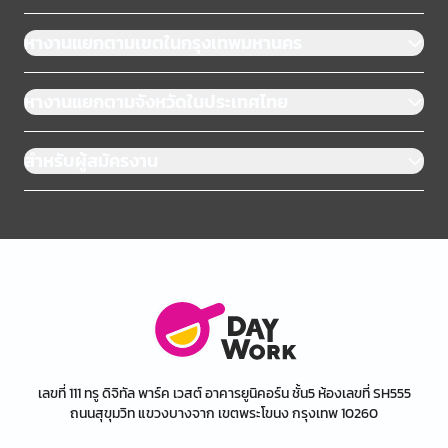
หางานแยกตามเขตในกรุงเทพมหานคร
หางานแยกตามจังหวัดในประเทศไทย
สำหรับผู้สมัครงาน
เลขที่ 111 ทรู ดิจิทัล พาร์ค เวสต์ อาคารยูนิคอร์น ชั้น5 ห้องเลขที่ SH555
ถนนสุขุมวิท แขวงบางจาก เขตพระโขนง กรุงเทพ 10260