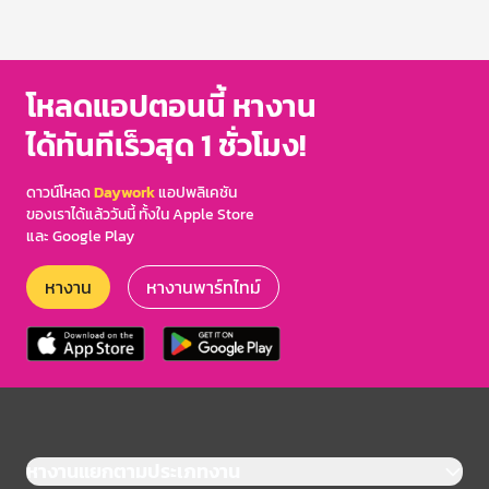
โหลดแอปตอนนี้ หางาน
ได้ทันทีเร็วสุด 1 ชั่วโมง!
ดาวน์โหลด
Daywork
แอปพลิเคชัน
ของเราได้แล้ววันนี้ ทั้งใน Apple Store
และ Google Play
หางาน
หางานพาร์ทไทม์
หางานแยกตามประเภทงาน