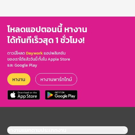
โหลดแอปตอนนี้ หางาน
ได้ทันทีเร็วสุด 1 ชั่วโมง!
ดาวน์โหลด
Daywork
แอปพลิเคชัน
ของเราได้แล้ววันนี้ ทั้งใน Apple Store
และ Google Play
หางาน
หางานพาร์ทไทม์
หางานแยกตามประเภทงาน