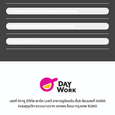
หางานแยกตามเขตในกรุงเทพมหานคร
หางานแยกตามจังหวัดในประเทศไทย
สำหรับผู้สมัครงาน
เลขที่ 111 ทรู ดิจิทัล พาร์ค เวสต์ อาคารยูนิคอร์น ชั้น5 ห้องเลขที่ SH555
ถนนสุขุมวิท แขวงบางจาก เขตพระโขนง กรุงเทพ 10260