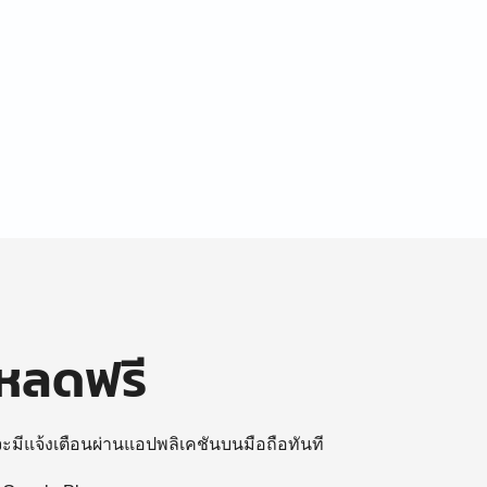
โหลดฟรี
 จะมีแจ้งเตือนผ่านแอปพลิเคชันบนมือถือทันที