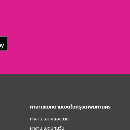
หางานแยกตามเขตในกรุงเทพมหานคร
หางาน เขตคลองเตย
หางาน เขตปทุมวัน