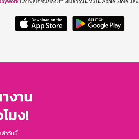
Daywork
แอปพลิเคชันของเราได้แล้ววันนี้ ทั้งใน Apple Store แล
หางาน
่วโมง!
้ววันนี้