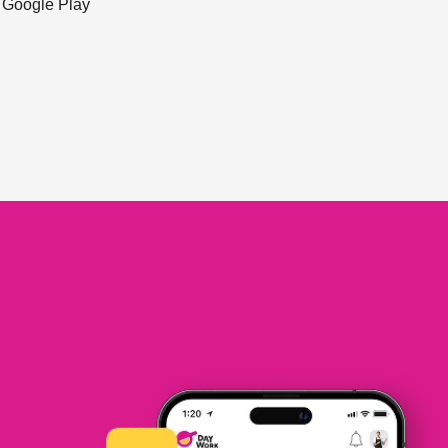
ะ Google Play