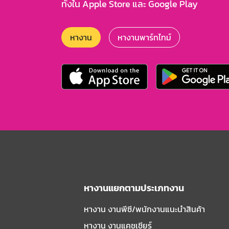
ทั้งใน Apple Store และ Google Play
หางาน
หางานพาร์ทไทม์
หางานแยกตามประเภทงาน
หางาน งานพีซี/พนักงานแนะนําสินค้า
หางาน งานแคชเชียร์