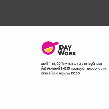
เลขที่ 111 ทรู ดิจิทัล พาร์ค เวสต์ อาคารยูนิคอร์น
ชั้น5 ห้องเลขที่ SH555 ถนนสุขุมวิท แขวงบางจาก
เขตพระโขนง กรุงเทพ 10260