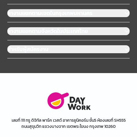
หางานแยกตามเขตในกรุงเทพมหานคร
หางานแยกตามจังหวัดในประเทศไทย
สำหรับผู้สมัครงาน
เลขที่ 111 ทรู ดิจิทัล พาร์ค เวสต์ อาคารยูนิคอร์น ชั้น5 ห้องเลขที่ SH555
ถนนสุขุมวิท แขวงบางจาก เขตพระโขนง กรุงเทพ 10260