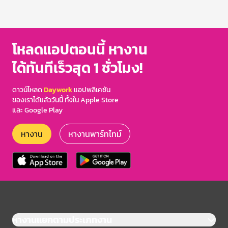
โหลดแอปตอนนี้ หางาน
ได้ทันทีเร็วสุด 1 ชั่วโมง!
ดาวน์โหลด
Daywork
แอปพลิเคชัน
ของเราได้แล้ววันนี้ ทั้งใน Apple Store
และ Google Play
หางาน
หางานพาร์ทไทม์
หางานแยกตามประเภทงาน