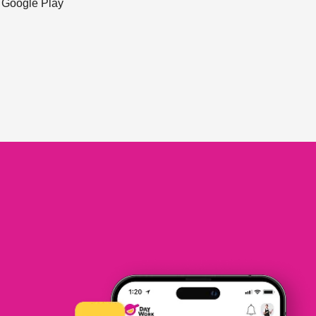
ะ Google Play