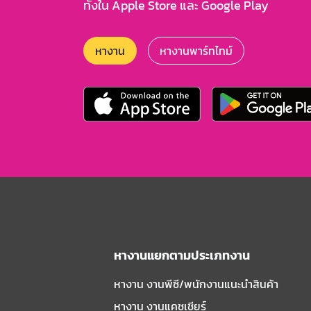
ทั้งใน Apple Store และ Google Play
หางาน
หางานพาร์ทไทม์
หางานแยกตามประเภทงาน
หางาน งานพีซี/พนักงานแนะนําสินค้า
หางาน งานแคชเชียร์