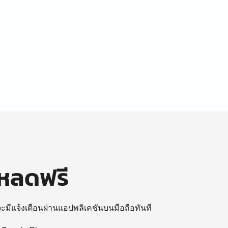
โหลดฟรี
 จะมีแจ้งเตือนผ่านแอปพลิเคชันบนมือถือทันที