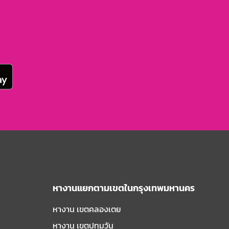
หางานแยกตามเขตในกรุงเทพมหานคร
หางาน เขตคลองเตย
หางาน เขตปทุมวัน