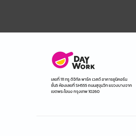
เลขที่ 111 ทรู ดิจิทัล พาร์ค เวสต์ อาคารยูนิคอร์น
ชั้น5 ห้องเลขที่ SH555 ถนนสุขุมวิท แขวงบางจาก
เขตพระโขนง กรุงเทพ 10260