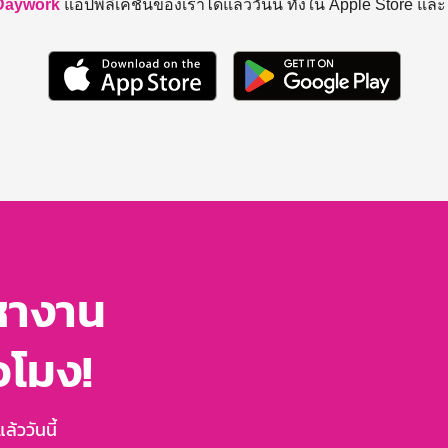
Daywork
แอปพลิเคชันของเราได้แล้ววันนี้ ทั้งใน Apple Store แล
หางาน
่วโมง!
้ววันนี้