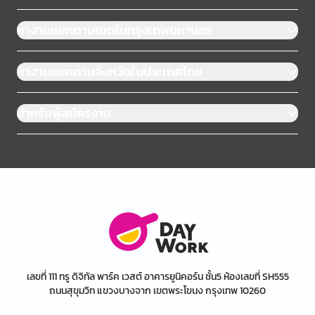
หางานแยกตามเขตในกรุงเทพมหานคร
หางานแยกตามจังหวัดในประเทศไทย
สำหรับผู้สมัครงาน
เลขที่ 111 ทรู ดิจิทัล พาร์ค เวสต์ อาคารยูนิคอร์น ชั้น5 ห้องเลขที่ SH555
ถนนสุขุมวิท แขวงบางจาก เขตพระโขนง กรุงเทพ 10260