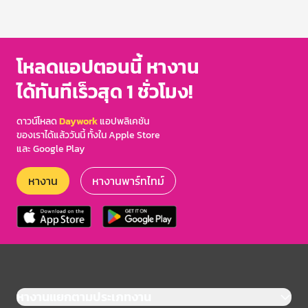
โหลดแอปตอนนี้ หางาน
ได้ทันทีเร็วสุด 1 ชั่วโมง!
ดาวน์โหลด
Daywork
แอปพลิเคชัน
ของเราได้แล้ววันนี้ ทั้งใน Apple Store
และ Google Play
หางาน
หางานพาร์ทไทม์
หางานแยกตามประเภทงาน