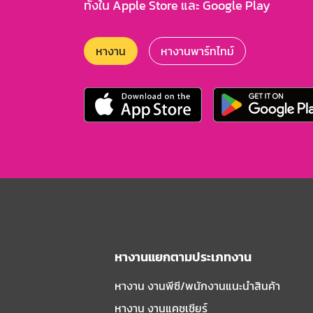
ทั้งใน Apple Store และ Google Play
หางาน
หางานพาร์ทไทม์
หางานแยกตามประเภทงาน
หางาน งานพีซี/พนักงานแนะนําสินค้า
หางาน งานแคชเชียร์