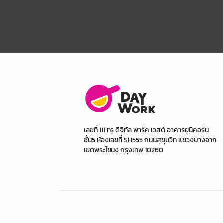
เลขที่ 111 ทรู ดิจิทัล พาร์ค เวสต์ อาคารยูนิคอร์น
ชั้น5 ห้องเลขที่ SH555 ถนนสุขุมวิท แขวงบางจาก
เขตพระโขนง กรุงเทพ 10260