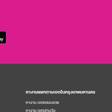
หางานแยกตามเขตในกรุงเทพมหานคร
หางาน เขตคลองเตย
หางาน เขตปทุมวัน