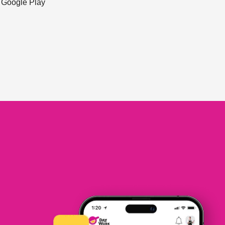
ะ Google Play