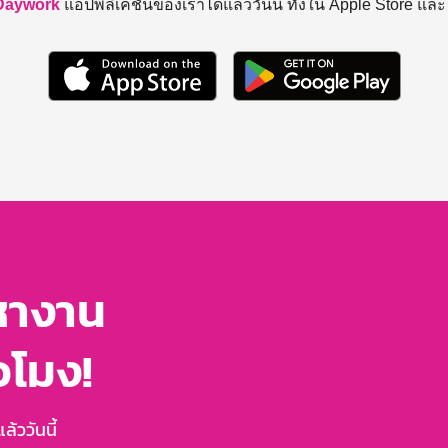
Daywork
แอปพลิเคชันของเราได้แล้ววันนี้ ทั้งใน Apple Store แล
หางาน
่วโมง!
้ววันนี้