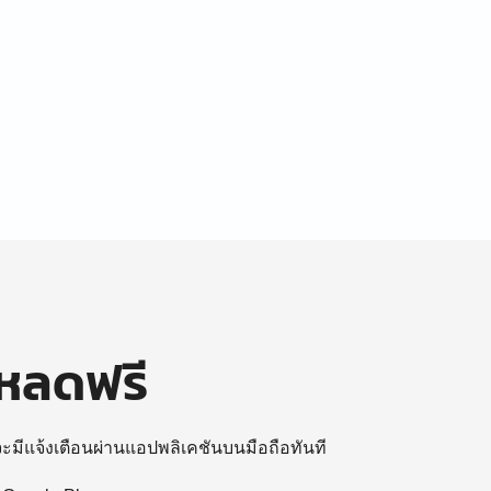
โหลดฟรี
 จะมีแจ้งเตือนผ่านแอปพลิเคชันบนมือถือทันที