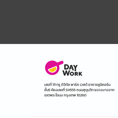
เลขที่ 111 ทรู ดิจิทัล พาร์ค เวสต์ อาคารยูนิคอร์น
ชั้น5 ห้องเลขที่ SH555 ถนนสุขุมวิท แขวงบางจาก
เขตพระโขนง กรุงเทพ 10260