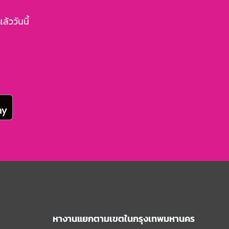
้ววันนี้
หางานแยกตามเขตในกรุงเทพมหานคร