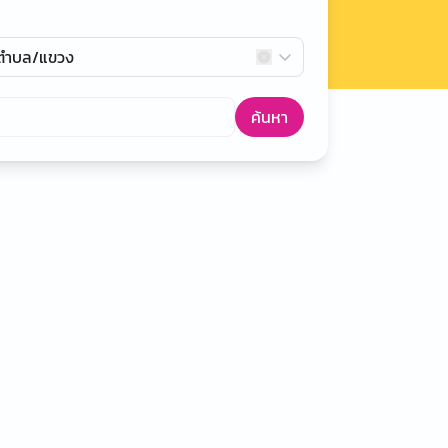
กตำบล/แขวง
ค้นหา