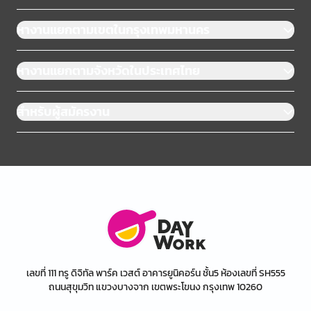
หางานแยกตามเขตในกรุงเทพมหานคร
หางานแยกตามจังหวัดในประเทศไทย
สำหรับผู้สมัครงาน
เลขที่ 111 ทรู ดิจิทัล พาร์ค เวสต์ อาคารยูนิคอร์น ชั้น5 ห้องเลขที่ SH555
ถนนสุขุมวิท แขวงบางจาก เขตพระโขนง กรุงเทพ 10260