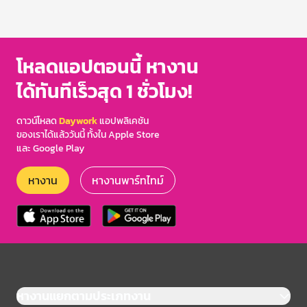
โหลดแอปตอนนี้ หางาน
ได้ทันทีเร็วสุด 1 ชั่วโมง!
ดาวน์โหลด
Daywork
แอปพลิเคชัน
ของเราได้แล้ววันนี้ ทั้งใน Apple Store
และ Google Play
หางาน
หางานพาร์ทไทม์
หางานแยกตามประเภทงาน