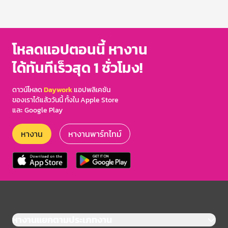
โหลดแอปตอนนี้ หางาน
ได้ทันทีเร็วสุด 1 ชั่วโมง!
ดาวน์โหลด
Daywork
แอปพลิเคชัน
ของเราได้แล้ววันนี้ ทั้งใน Apple Store
และ Google Play
หางาน
หางานพาร์ทไทม์
หางานแยกตามประเภทงาน