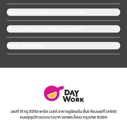
หางานแยกตามเขตในกรุงเทพมหานคร
หางานแยกตามจังหวัดในประเทศไทย
สำหรับผู้สมัครงาน
เลขที่ 111 ทรู ดิจิทัล พาร์ค เวสต์ อาคารยูนิคอร์น ชั้น5 ห้องเลขที่ SH555
ถนนสุขุมวิท แขวงบางจาก เขตพระโขนง กรุงเทพ 10260