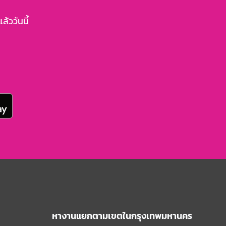
้ววันนี้
หางานแยกตามเขตในกรุงเทพมหานคร