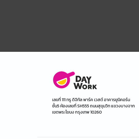
เลขที่ 111 ทรู ดิจิทัล พาร์ค เวสต์ อาคารยูนิคอร์น
ชั้น5 ห้องเลขที่ SH555 ถนนสุขุมวิท แขวงบางจาก
เขตพระโขนง กรุงเทพ 10260