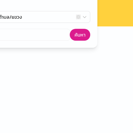
กตำบล/แขวง
ค้นหา