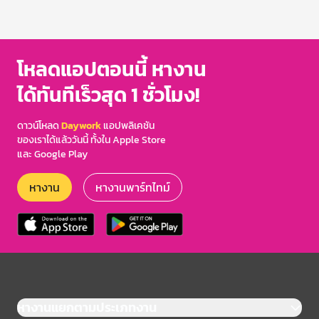
โหลดแอปตอนนี้ หางาน
ได้ทันทีเร็วสุด 1 ชั่วโมง!
ดาวน์โหลด
Daywork
แอปพลิเคชัน
ของเราได้แล้ววันนี้ ทั้งใน Apple Store
และ Google Play
หางาน
หางานพาร์ทไทม์
หางานแยกตามประเภทงาน