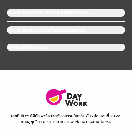
หางานแยกตามเขตในกรุงเทพมหานคร
หางานแยกตามจังหวัดในประเทศไทย
สำหรับผู้สมัครงาน
เลขที่ 111 ทรู ดิจิทัล พาร์ค เวสต์ อาคารยูนิคอร์น ชั้น5 ห้องเลขที่ SH555
ถนนสุขุมวิท แขวงบางจาก เขตพระโขนง กรุงเทพ 10260