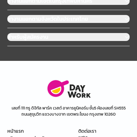
หางานแยกตามเขตในกรุงเทพมหานคร
หางานแยกตามจังหวัดในประเทศไทย
สำหรับผู้สมัครงาน
เลขที่ 111 ทรู ดิจิทัล พาร์ค เวสต์ อาคารยูนิคอร์น ชั้น5 ห้องเลขที่ SH555
ถนนสุขุมวิท แขวงบางจาก เขตพระโขนง กรุงเทพ 10260
หน้าแรก
ติดต่อเรา