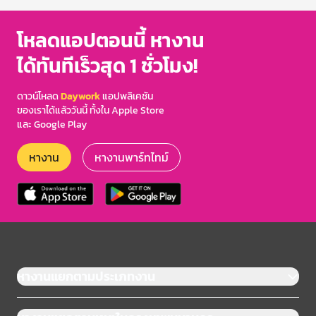
โหลดแอปตอนนี้ หางาน
ได้ทันทีเร็วสุด 1 ชั่วโมง!
ดาวน์โหลด
Daywork
แอปพลิเคชัน
ของเราได้แล้ววันนี้ ทั้งใน Apple Store
และ Google Play
หางาน
หางานพาร์ทไทม์
หางานแยกตามประเภทงาน