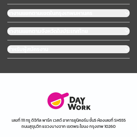
หางานแยกตามเขตในกรุงเทพมหานคร
หางานแยกตามจังหวัดในประเทศไทย
สำหรับผู้สมัครงาน
เลขที่ 111 ทรู ดิจิทัล พาร์ค เวสต์ อาคารยูนิคอร์น ชั้น5 ห้องเลขที่ SH555
ถนนสุขุมวิท แขวงบางจาก เขตพระโขนง กรุงเทพ 10260