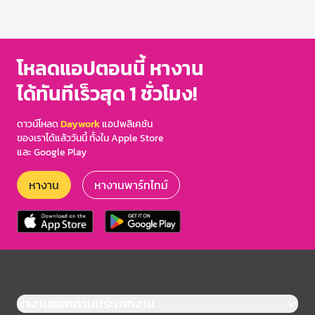
โหลดแอปตอนนี้ หางาน
ได้ทันทีเร็วสุด 1 ชั่วโมง!
ดาวน์โหลด
Daywork
แอปพลิเคชัน
ของเราได้แล้ววันนี้ ทั้งใน Apple Store
และ Google Play
หางาน
หางานพาร์ทไทม์
หางานแยกตามประเภทงาน