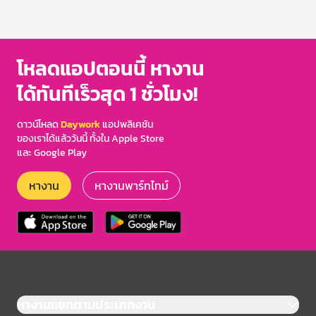
โหลดแอปตอนนี้ หางาน
ได้ทันทีเร็วสุด 1 ชั่วโมง!
ดาวน์โหลด
Daywork
แอปพลิเคชัน
ของเราได้แล้ววันนี้ ทั้งใน Apple Store
และ Google Play
หางาน
หางานพาร์ทไทม์
หางานแยกตามประเภทงาน