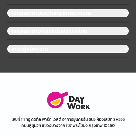
หางานแยกตามเขตในกรุงเทพมหานคร
หางานแยกตามจังหวัดในประเทศไทย
สำหรับผู้สมัครงาน
เลขที่ 111 ทรู ดิจิทัล พาร์ค เวสต์ อาคารยูนิคอร์น ชั้น5 ห้องเลขที่ SH555
ถนนสุขุมวิท แขวงบางจาก เขตพระโขนง กรุงเทพ 10260