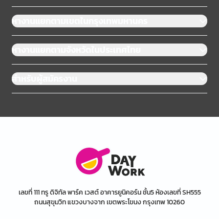
หางานแยกตามเขตในกรุงเทพมหานคร
หางานแยกตามจังหวัดในประเทศไทย
สำหรับผู้สมัครงาน
เลขที่ 111 ทรู ดิจิทัล พาร์ค เวสต์ อาคารยูนิคอร์น ชั้น5 ห้องเลขที่ SH555
ถนนสุขุมวิท แขวงบางจาก เขตพระโขนง กรุงเทพ 10260