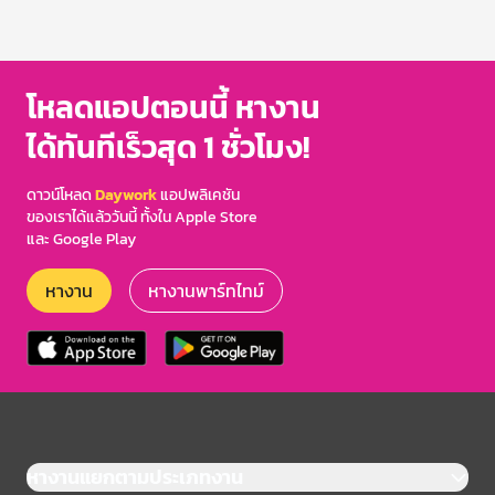
โหลดแอปตอนนี้ หางาน
ได้ทันทีเร็วสุด 1 ชั่วโมง!
ดาวน์โหลด
Daywork
แอปพลิเคชัน
ของเราได้แล้ววันนี้ ทั้งใน Apple Store
และ Google Play
หางาน
หางานพาร์ทไทม์
หางานแยกตามประเภทงาน