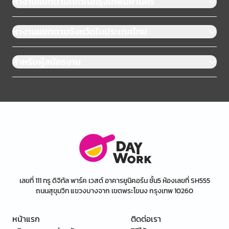
หางานแยกตามเขตในกรุงเทพมหานคร
หางานแยกตามจังหวัดในประเทศไทย
สำหรับผู้สมัครงาน
เลขที่ 111 ทรู ดิจิทัล พาร์ค เวสต์ อาคารยูนิคอร์น ชั้น5 ห้องเลขที่ SH555
ถนนสุขุมวิท แขวงบางจาก เขตพระโขนง กรุงเทพ 10260
หน้าแรก
ติดต่อเรา