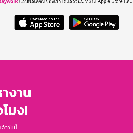
Daywork
แอปพลิเคชันของเราได้แล้ววันนี้ ทั้งใน Apple Store แล
หางาน
่วโมง!
้ววันนี้