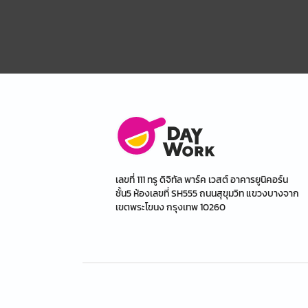
เลขที่ 111 ทรู ดิจิทัล พาร์ค เวสต์ อาคารยูนิคอร์น
ชั้น5 ห้องเลขที่ SH555 ถนนสุขุมวิท แขวงบางจาก
เขตพระโขนง กรุงเทพ 10260