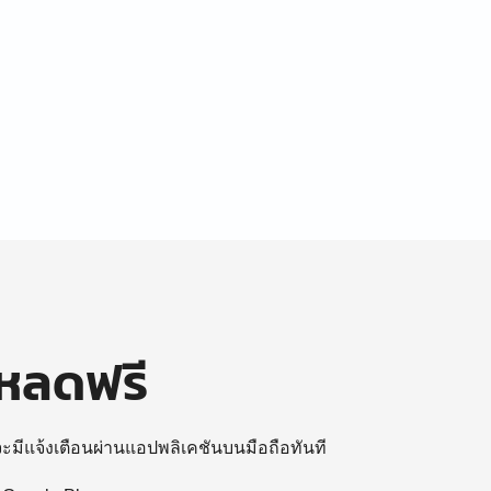
โหลดฟรี
 จะมีแจ้งเตือนผ่านแอปพลิเคชันบนมือถือทันที