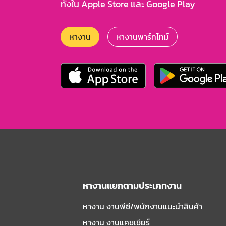
ทั้งใน Apple Store และ Google Play
หางาน
หางานพาร์ทไทม์
หางานแยกตามประเภทงาน
หางาน งานพีซี/พนักงานแนะนําสินค้า
หางาน งานแคชเชียร์