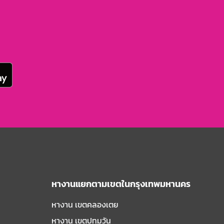
หางานแยกตามเขตในกรุงเทพมหานคร
หางาน เขตคลองเตย
หางาน เขตปทุมวัน