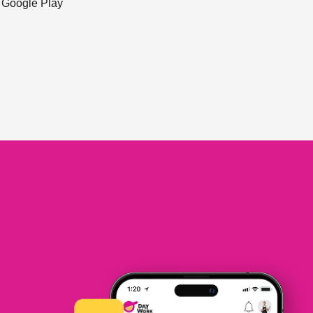
ะ Google Play