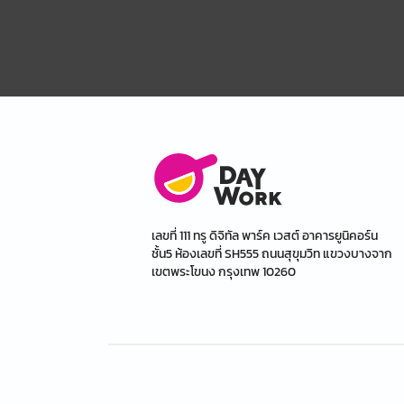
เลขที่ 111 ทรู ดิจิทัล พาร์ค เวสต์ อาคารยูนิคอร์น
ชั้น5 ห้องเลขที่ SH555 ถนนสุขุมวิท แขวงบางจาก
เขตพระโขนง กรุงเทพ 10260