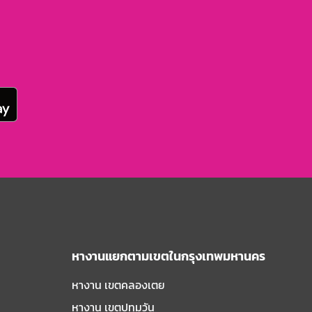
หางานแยกตามเขตในกรุงเทพมหานคร
หางาน เขตคลองเตย
หางาน เขตปทุมวัน