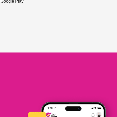
ะ Google Play