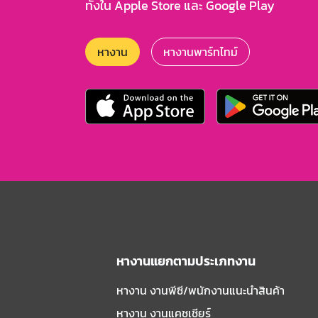
ทั้งใน Apple Store และ Google Play
หางาน
หางานพาร์ทไทม์
หางานแยกตามประเภทงาน
หางาน งานพีซี/พนักงานแนะนําสินค้า
หางาน งานแคชเชียร์