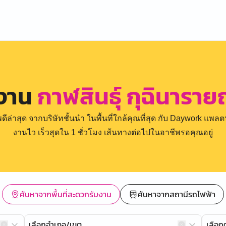
รงาน
กาฬสินธุ์ กุฉินาราย
่าสุด จากบริษัทชั้นนำ ในพื้นที่ใกล้คุณที่สุด กับ Daywork แพลตฟ
งานไว เร็วสุดใน 1 ชั่วโมง เส้นทางต่อไปในอาชีพรอคุณอยู่
ค้นหาจากพื้นที่สะดวกรับงาน
ค้นหาจากสถานีรถไฟฟ้า
เลือกอำเภอ/เขต
เลือ