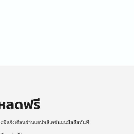
โหลดฟรี
 จะมีแจ้งเตือนผ่านแอปพลิเคชันบนมือถือทันที