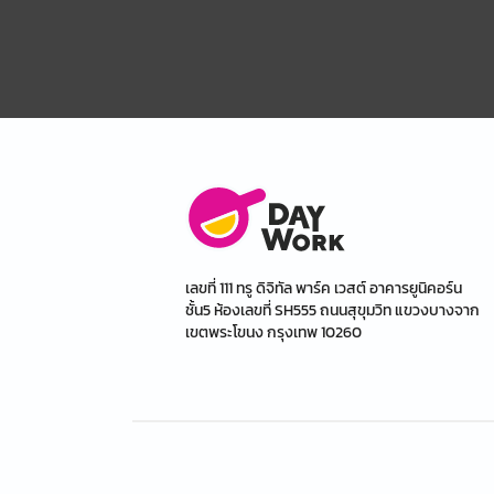
เลขที่ 111 ทรู ดิจิทัล พาร์ค เวสต์ อาคารยูนิคอร์น
ชั้น5 ห้องเลขที่ SH555 ถนนสุขุมวิท แขวงบางจาก
เขตพระโขนง กรุงเทพ 10260