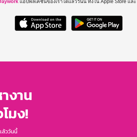
Daywork
แอปพลิเคชันของเราได้แล้ววันนี้ ทั้งใน Apple Store แล
หางาน
่วโมง!
้ววันนี้