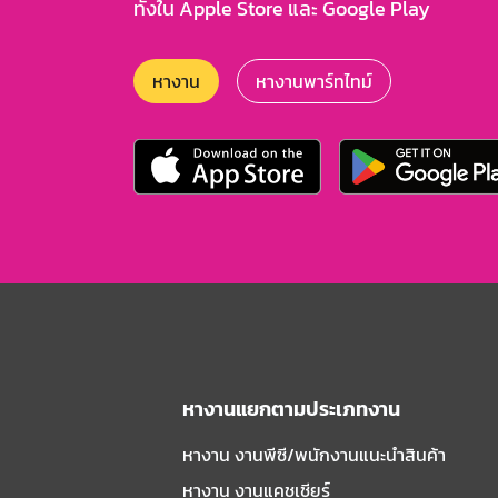
ทั้งใน Apple Store และ Google Play
หางาน
หางานพาร์ทไทม์
หางานแยกตามประเภทงาน
หางาน งานพีซี/พนักงานแนะนําสินค้า
หางาน งานแคชเชียร์