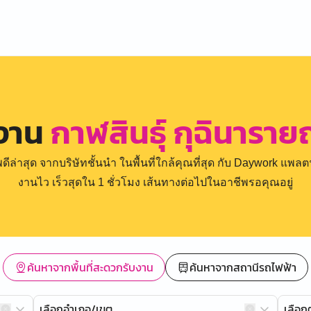
รงาน
กาฬสินธุ์ กุฉินารา
่าสุด จากบริษัทชั้นนำ ในพื้นที่ใกล้คุณที่สุด กับ Daywork แพลตฟ
งานไว เร็วสุดใน 1 ชั่วโมง เส้นทางต่อไปในอาชีพรอคุณอยู่
ค้นหาจากพื้นที่สะดวกรับงาน
ค้นหาจากสถานีรถไฟฟ้า
เลือกอำเภอ/เขต
เลือ