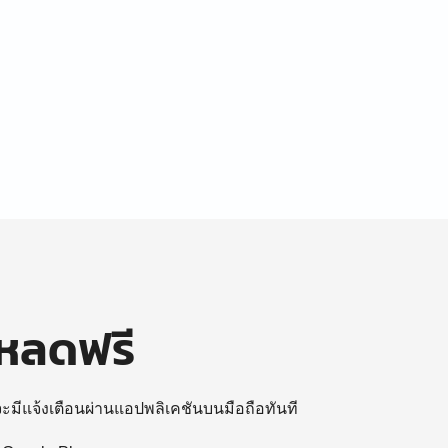
โหลดฟรี
 จะมีแจ้งเตือนผ่านแอปพลิเคชันบนมือถือทันที