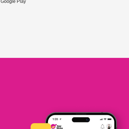
ะ Google Play