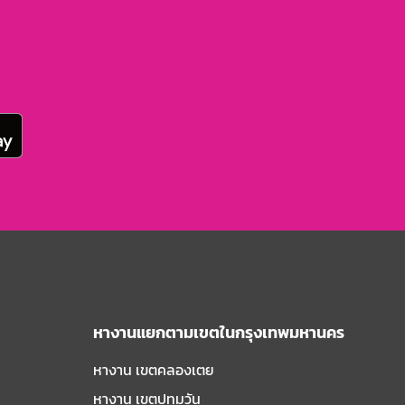
หางานแยกตามเขตในกรุงเทพมหานคร
หางาน เขตคลองเตย
หางาน เขตปทุมวัน