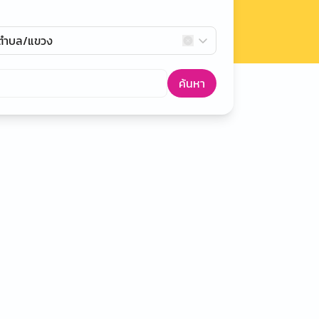
กตำบล/แขวง
ค้นหา