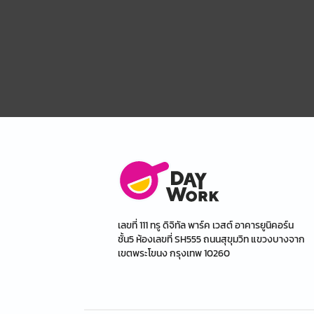
เลขที่ 111 ทรู ดิจิทัล พาร์ค เวสต์ อาคารยูนิคอร์น
ชั้น5 ห้องเลขที่ SH555 ถนนสุขุมวิท แขวงบางจาก
เขตพระโขนง กรุงเทพ 10260