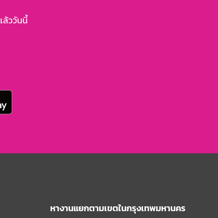
้ววันนี้
หางานแยกตามเขตในกรุงเทพมหานคร