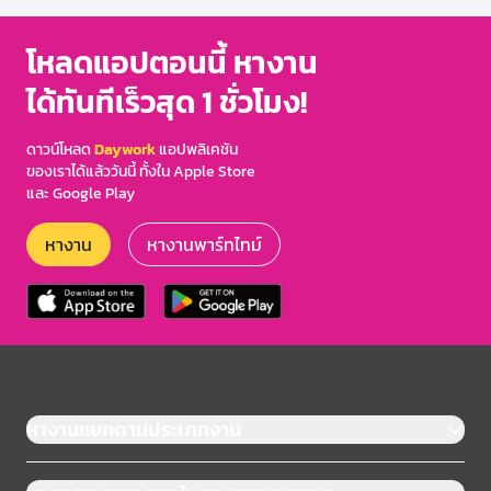
โหลดแอปตอนนี้ หางาน
ได้ทันทีเร็วสุด 1 ชั่วโมง!
ดาวน์โหลด
Daywork
แอปพลิเคชัน
ของเราได้แล้ววันนี้ ทั้งใน Apple Store
และ Google Play
หางาน
หางานพาร์ทไทม์
หางานแยกตามประเภทงาน