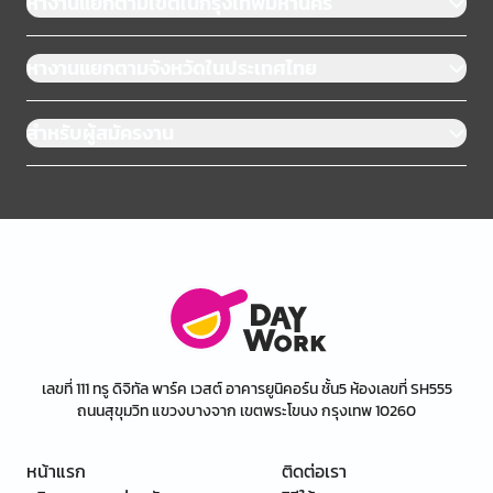
หางานแยกตามเขตในกรุงเทพมหานคร
หางานแยกตามจังหวัดในประเทศไทย
สำหรับผู้สมัครงาน
เลขที่ 111 ทรู ดิจิทัล พาร์ค เวสต์ อาคารยูนิคอร์น ชั้น5 ห้องเลขที่ SH555
ถนนสุขุมวิท แขวงบางจาก เขตพระโขนง กรุงเทพ 10260
หน้าแรก
ติดต่อเรา