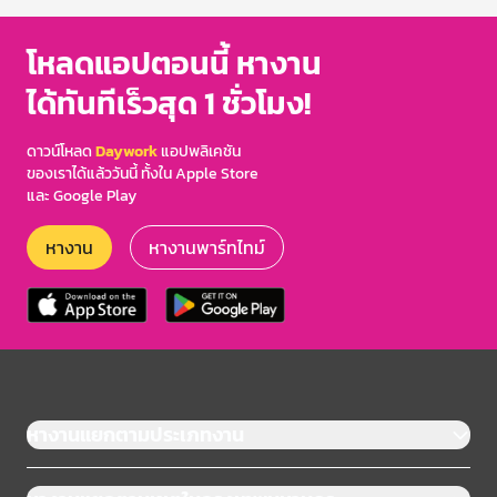
โหลดแอปตอนนี้ หางาน
ได้ทันทีเร็วสุด 1 ชั่วโมง!
ดาวน์โหลด
Daywork
แอปพลิเคชัน
ของเราได้แล้ววันนี้ ทั้งใน Apple Store
และ Google Play
หางาน
หางานพาร์ทไทม์
หางานแยกตามประเภทงาน