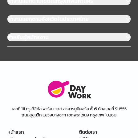
หางานแยกตามเขตในกรุงเทพมหานคร
หางานแยกตามจังหวัดในประเทศไทย
สำหรับผู้สมัครงาน
เลขที่ 111 ทรู ดิจิทัล พาร์ค เวสต์ อาคารยูนิคอร์น ชั้น5 ห้องเลขที่ SH555
ถนนสุขุมวิท แขวงบางจาก เขตพระโขนง กรุงเทพ 10260
หน้าแรก
ติดต่อเรา