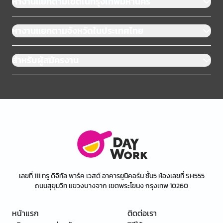
หางานแยกตามเขตในกรุงเทพมหานคร
หางานแยกตามจังหวัดในประเทศไทย
สำหรับผู้สมัครงาน
เลขที่ 111 ทรู ดิจิทัล พาร์ค เวสต์ อาคารยูนิคอร์น ชั้น5 ห้องเลขที่ SH555
ถนนสุขุมวิท แขวงบางจาก เขตพระโขนง กรุงเทพ 10260
หน้าแรก
ติดต่อเรา