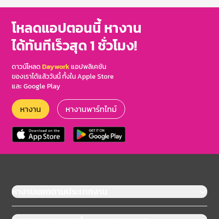
โหลดแอปตอนนี้ หางาน
ได้ทันทีเร็วสุด 1 ชั่วโมง!
ดาวน์โหลด
Daywork
แอปพลิเคชัน
ของเราได้แล้ววันนี้ ทั้งใน Apple Store
และ Google Play
หางาน
หางานพาร์ทไทม์
หางานแยกตามประเภทงาน