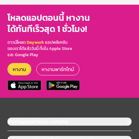
โหลดแอปตอนนี้ หางาน
ได้ทันทีเร็วสุด 1 ชั่วโมง!
ดาวน์โหลด
Daywork
แอปพลิเคชัน
ของเราได้แล้ววันนี้ ทั้งใน Apple Store
และ Google Play
หางาน
หางานพาร์ทไทม์
หางานแยกตามประเภทงาน