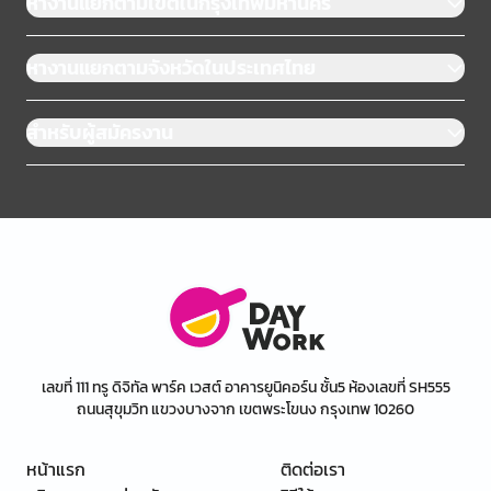
หางานแยกตามเขตในกรุงเทพมหานคร
หางานแยกตามจังหวัดในประเทศไทย
สำหรับผู้สมัครงาน
เลขที่ 111 ทรู ดิจิทัล พาร์ค เวสต์ อาคารยูนิคอร์น ชั้น5 ห้องเลขที่ SH555
ถนนสุขุมวิท แขวงบางจาก เขตพระโขนง กรุงเทพ 10260
หน้าแรก
ติดต่อเรา