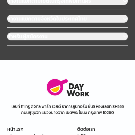
หางานแยกตามเขตในกรุงเทพมหานคร
หางานแยกตามจังหวัดในประเทศไทย
สำหรับผู้สมัครงาน
เลขที่ 111 ทรู ดิจิทัล พาร์ค เวสต์ อาคารยูนิคอร์น ชั้น5 ห้องเลขที่ SH555
ถนนสุขุมวิท แขวงบางจาก เขตพระโขนง กรุงเทพ 10260
หน้าแรก
ติดต่อเรา