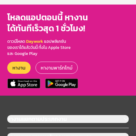
โหลดแอปตอนนี้ หางาน
ได้ทันทีเร็วสุด 1 ชั่วโมง!
ดาวน์โหลด
Daywork
แอปพลิเคชัน
ของเราได้แล้ววันนี้ ทั้งใน Apple Store
และ Google Play
หางาน
หางานพาร์ทไทม์
หางานแยกตามประเภทงาน