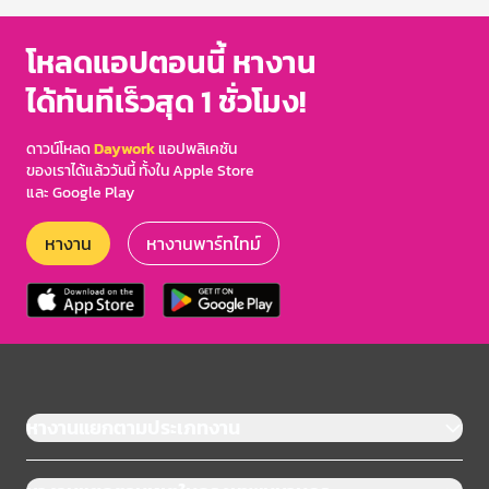
โหลดแอปตอนนี้ หางาน
ได้ทันทีเร็วสุด 1 ชั่วโมง!
ดาวน์โหลด
Daywork
แอปพลิเคชัน
ของเราได้แล้ววันนี้ ทั้งใน Apple Store
และ Google Play
หางาน
หางานพาร์ทไทม์
หางานแยกตามประเภทงาน