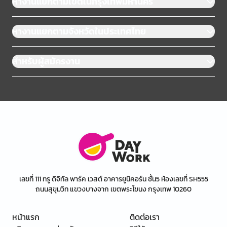
หางานแยกตามเขตในกรุงเทพมหานคร
หางานแยกตามจังหวัดในประเทศไทย
สำหรับผู้สมัครงาน
เลขที่ 111 ทรู ดิจิทัล พาร์ค เวสต์ อาคารยูนิคอร์น ชั้น5 ห้องเลขที่ SH555
ถนนสุขุมวิท แขวงบางจาก เขตพระโขนง กรุงเทพ 10260
หน้าแรก
ติดต่อเรา