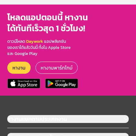
โหลดแอปตอนนี้ หางาน
ได้ทันทีเร็วสุด 1 ชั่วโมง!
ดาวน์โหลด
Daywork
แอปพลิเคชัน
ของเราได้แล้ววันนี้ ทั้งใน Apple Store
และ Google Play
หางาน
หางานพาร์ทไทม์
หางานแยกตามประเภทงาน