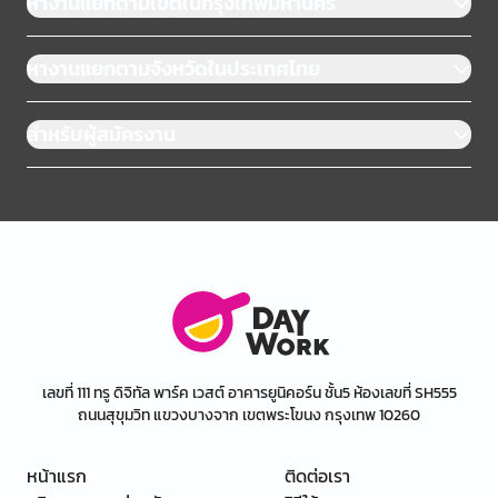
หางานแยกตามเขตในกรุงเทพมหานคร
หางานแยกตามจังหวัดในประเทศไทย
สำหรับผู้สมัครงาน
เลขที่ 111 ทรู ดิจิทัล พาร์ค เวสต์ อาคารยูนิคอร์น ชั้น5 ห้องเลขที่ SH555
ถนนสุขุมวิท แขวงบางจาก เขตพระโขนง กรุงเทพ 10260
หน้าแรก
ติดต่อเรา