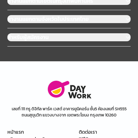
หางานแยกตามเขตในกรุงเทพมหานคร
หางานแยกตามจังหวัดในประเทศไทย
สำหรับผู้สมัครงาน
เลขที่ 111 ทรู ดิจิทัล พาร์ค เวสต์ อาคารยูนิคอร์น ชั้น5 ห้องเลขที่ SH555
ถนนสุขุมวิท แขวงบางจาก เขตพระโขนง กรุงเทพ 10260
หน้าแรก
ติดต่อเรา