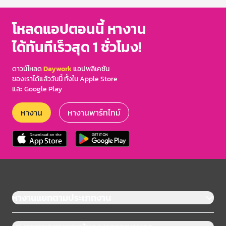
โหลดแอปตอนนี้ หางาน
ได้ทันทีเร็วสุด 1 ชั่วโมง!
ดาวน์โหลด
Daywork
แอปพลิเคชัน
ของเราได้แล้ววันนี้ ทั้งใน Apple Store
และ Google Play
หางาน
หางานพาร์ทไทม์
หางานแยกตามประเภทงาน