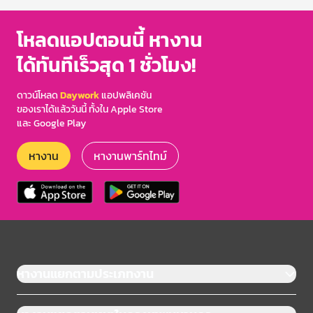
โหลดแอปตอนนี้ หางาน
ได้ทันทีเร็วสุด 1 ชั่วโมง!
ดาวน์โหลด
Daywork
แอปพลิเคชัน
ของเราได้แล้ววันนี้ ทั้งใน Apple Store
และ Google Play
หางาน
หางานพาร์ทไทม์
หางานแยกตามประเภทงาน