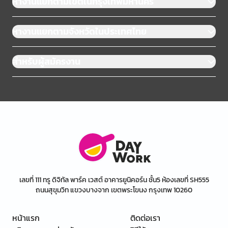
หางานแยกตามเขตในกรุงเทพมหานคร
หางานแยกตามจังหวัดในประเทศไทย
สำหรับผู้สมัครงาน
เลขที่ 111 ทรู ดิจิทัล พาร์ค เวสต์ อาคารยูนิคอร์น ชั้น5 ห้องเลขที่ SH555
ถนนสุขุมวิท แขวงบางจาก เขตพระโขนง กรุงเทพ 10260
หน้าแรก
ติดต่อเรา