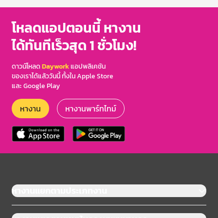
โหลดแอปตอนนี้ หางาน
ได้ทันทีเร็วสุด 1 ชั่วโมง!
ดาวน์โหลด
Daywork
แอปพลิเคชัน
ของเราได้แล้ววันนี้ ทั้งใน Apple Store
และ Google Play
หางาน
หางานพาร์ทไทม์
หางานแยกตามประเภทงาน