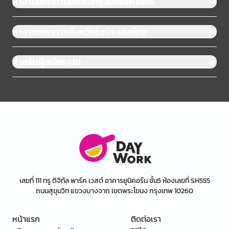
หางานแยกตามเขตในกรุงเทพมหานคร
หางานแยกตามจังหวัดในประเทศไทย
สำหรับผู้สมัครงาน
เลขที่ 111 ทรู ดิจิทัล พาร์ค เวสต์ อาคารยูนิคอร์น ชั้น5 ห้องเลขที่ SH555
ถนนสุขุมวิท แขวงบางจาก เขตพระโขนง กรุงเทพ 10260
หน้าแรก
ติดต่อเรา