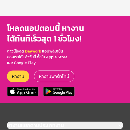
โหลดแอปตอนนี้ หางาน
ได้ทันทีเร็วสุด 1 ชั่วโมง!
ดาวน์โหลด
Daywork
แอปพลิเคชัน
ของเราได้แล้ววันนี้ ทั้งใน Apple Store
และ Google Play
หางาน
หางานพาร์ทไทม์
หางานแยกตามประเภทงาน