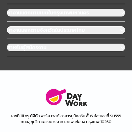
หางานแยกตามเขตในกรุงเทพมหานคร
หางานแยกตามจังหวัดในประเทศไทย
สำหรับผู้สมัครงาน
เลขที่ 111 ทรู ดิจิทัล พาร์ค เวสต์ อาคารยูนิคอร์น ชั้น5 ห้องเลขที่ SH555
ถนนสุขุมวิท แขวงบางจาก เขตพระโขนง กรุงเทพ 10260