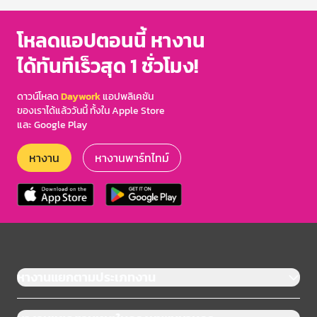
โหลดแอปตอนนี้ หางาน
ได้ทันทีเร็วสุด 1 ชั่วโมง!
ดาวน์โหลด
Daywork
แอปพลิเคชัน
ของเราได้แล้ววันนี้ ทั้งใน Apple Store
และ Google Play
หางาน
หางานพาร์ทไทม์
หางานแยกตามประเภทงาน