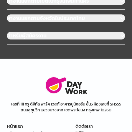
หางานแยกตามเขตในกรุงเทพมหานคร
หางานแยกตามจังหวัดในประเทศไทย
สำหรับผู้สมัครงาน
เลขที่ 111 ทรู ดิจิทัล พาร์ค เวสต์ อาคารยูนิคอร์น ชั้น5 ห้องเลขที่ SH555
ถนนสุขุมวิท แขวงบางจาก เขตพระโขนง กรุงเทพ 10260
หน้าแรก
ติดต่อเรา