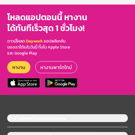
โหลดแอปตอนนี้ หางาน
ได้ทันทีเร็วสุด 1 ชั่วโมง!
ดาวน์โหลด
Daywork
แอปพลิเคชัน
ของเราได้แล้ววันนี้ ทั้งใน Apple Store
และ Google Play
หางาน
หางานพาร์ทไทม์
หางานแยกตามประเภทงาน