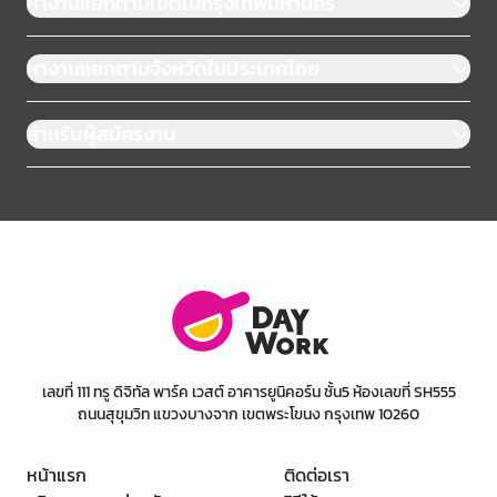
หางานแยกตามเขตในกรุงเทพมหานคร
หางานแยกตามจังหวัดในประเทศไทย
สำหรับผู้สมัครงาน
เลขที่ 111 ทรู ดิจิทัล พาร์ค เวสต์ อาคารยูนิคอร์น ชั้น5 ห้องเลขที่ SH555
ถนนสุขุมวิท แขวงบางจาก เขตพระโขนง กรุงเทพ 10260
หน้าแรก
ติดต่อเรา