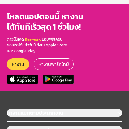
โหลดแอปตอนนี้ หางาน
ได้ทันทีเร็วสุด 1 ชั่วโมง!
ดาวน์โหลด
Daywork
แอปพลิเคชัน
ของเราได้แล้ววันนี้ ทั้งใน Apple Store
และ Google Play
หางาน
หางานพาร์ทไทม์
หางานแยกตามประเภทงาน