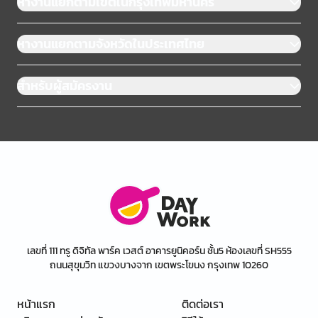
หางานแยกตามเขตในกรุงเทพมหานคร
หางานแยกตามจังหวัดในประเทศไทย
สำหรับผู้สมัครงาน
เลขที่ 111 ทรู ดิจิทัล พาร์ค เวสต์ อาคารยูนิคอร์น ชั้น5 ห้องเลขที่ SH555
ถนนสุขุมวิท แขวงบางจาก เขตพระโขนง กรุงเทพ 10260
หน้าแรก
ติดต่อเรา