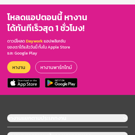
โหลดแอปตอนนี้ หางาน
ได้ทันทีเร็วสุด 1 ชั่วโมง!
ดาวน์โหลด
Daywork
แอปพลิเคชัน
ของเราได้แล้ววันนี้ ทั้งใน Apple Store
และ Google Play
หางาน
หางานพาร์ทไทม์
หางานแยกตามประเภทงาน