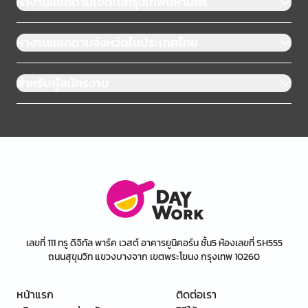
หางานแยกตามเขตในกรุงเทพมหานคร
หางานแยกตามจังหวัดในประเทศไทย
สำหรับผู้สมัครงาน
เลขที่ 111 ทรู ดิจิทัล พาร์ค เวสต์ อาคารยูนิคอร์น ชั้น5 ห้องเลขที่ SH555
ถนนสุขุมวิท แขวงบางจาก เขตพระโขนง กรุงเทพ 10260
หน้าแรก
ติดต่อเรา